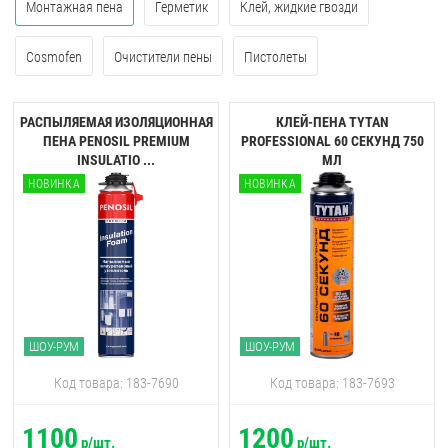
Монтажная пена
Герметик
Клей, жидкие гвозди
Cosmofen
Очистители пены
Пистолеты
РАСПЫЛЯЕМАЯ ИЗОЛЯЦИОННАЯ
КЛЕЙ-ПЕНА TYTAN
ПЕНА PENOSIL PREMIUM
PROFESSIONAL 60 CЕКУНД 750
INSULATIO ...
МЛ
НОВИНКА
НОВИНКА
ШОУ-РУМ
ШОУ-РУМ
Код товара: 183-7690
Код товара: 183-7693
1100
1200
р/шт.
р/шт.