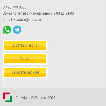
Подвесные потолки
Доставка по Москве и МО
«Славянский мир», Б24/2
показать на карте
8 495 799 8600
Фурнитура для окон
Доставка по России
Пн-Пт с 9:00 до 18:00, Сб-Вс с 10:30 до 17:00
Заказ по телефону ежедневно с 9:00 до 21:00
Пена, герметики, клей
E-mail: Plastum@inbox.ru
Обратный звонок
Письмо
Заказать расчсет
Copyright © Plastum 2026