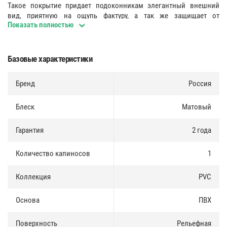
Такое покрытие придает подоконникам элегантный внешний
вид, приятную на ощупь фактуру, а так же защищает от
Показать полностью
механических повреждений, воздействия невысоких температур,
кислотосодержащих и едких веществ, остатков пищевых
продуктов, спиртов. Полезный срок эксплуатации до 20 лет.
Базовые характеристики
Основа
:
Бренд
Россия
Подоконник с вертикальными внутренними ребрами жесткости
сконструирован таким образом, что выдерживает все виды
нагрузки (давление, прогиб, удар и т.д.).
Блеск
Матовый
Покрытие
:
Гарантия
2 года
Подоконники покрыты защитной пленкой толщиной 60 микрон,
что защищает подоконную доску от возможных механических
Количество капиносов
1
повреждений при транспортировке, а также от воздействия
солнечных лучей.
Коллекция
PVC
Основа
ПВХ
Поверхность
Рельефная