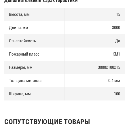
Дополнительные характеристики
элементы конструкции имеют правильную геометрию и не
деформируются со временем, в сравнении с потолками из ПВХ и
гипсокартона, что подтверждено регулярными испытаниями.
Высота, мм
15
Модульная система крепления панелей позволяет произвести
демонтаж и монтаж элементов в любой части потолка.
Длина, мм
3000
Огнестойкость
Да
Пожарный класс
КМ1
Размеры, мм
3000х100х15
Толщина металла
0.4 мм
Ширина, мм
100
СОПУТСТВУЮЩИЕ ТОВАРЫ