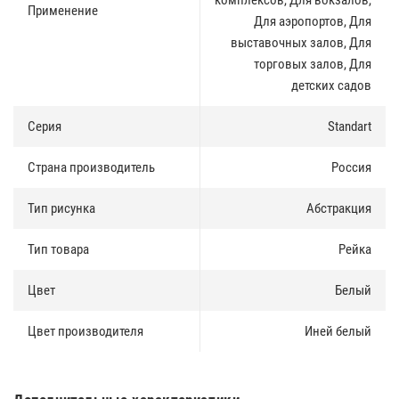
комплексов, Для вокзалов,
детских учреждений и больниц, жилых помещений и офисов,
Применение
Для аэропортов, Для
торговых и выставочных залов и павильонов, аэропортов и
выставочных залов, Для
вокзалов, спортивных комплексов и т.д.
торговых залов, Для
Пожаробезопасность
:
детских садов
В отличие от натяжных потолков из ПВХ, потолков из
Серия
Standart
гипсокартона или дерева, металлические потолки CESAL
сертифицированы по классу НГ (конструкция не поддерживает
горение, не деформируется при пожаре).
Страна производитель
Россия
Экологичность
:
Тип рисунка
Абстракция
В противовес потолкам из ПВХ, металлические потолки CESAL в
Тип товара
Рейка
процессе эксплуатации не выделяют вредных веществ, и в то же
время, по сравнению с потолками из гипсокартона и тканевых
натяжных, металлические потолки не впитывают и не
Цвет
Белый
накапливают в себе вредные вещества из окружающей среды.
Цвет производителя
Иней белый
Гарантия 25 лет
:
Приозводитель дает 25 лет гарантии. Не экономит на толщине
металла, не использует сырье вторичной переработки. Все