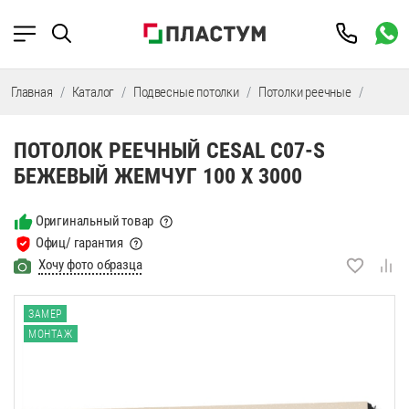
Главная
Каталог
Подвесные потолки
Потолки реечные
Потолк
ПОТОЛОК РЕЕЧНЫЙ CESAL C07-S
БЕЖЕВЫЙ ЖЕМЧУГ 100 Х 3000
Оригинальный товар
Офиц/ гарантия
Хочу фото образца
ЗАМЕР
МОНТАЖ