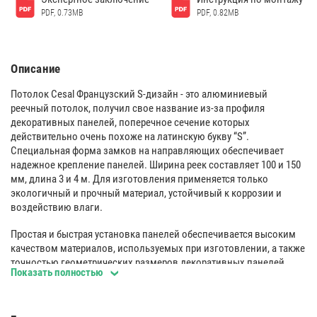
PDF, 0.73MB
PDF, 0.82MB
Описание
Потолок Cesal Французский S-дизайн - это алюминиевый
реечный потолок, получил свое название из-за профиля
декоративных панелей, поперечное сечение которых
действительно очень похоже на латинскую букву “S”.
Специальная форма замков на направляющих обеспечивает
надежное крепление панелей. Ширина реек составляет 100 и 150
мм, длина 3 и 4 м. Для изготовления применяется только
экологичный и прочный материал, устойчивый к коррозии и
воздействию влаги.
Простая и быстрая установка панелей обеспечивается высоким
качеством материалов, используемых при изготовлении, а также
точностью геометрических размеров декоративных панелей.
Показать полностью
Высококачественная окраска позволяет мыть панели любыми
неабразивными чистящими средствами, а защитная пленка
предохраняет их при транспортировке.