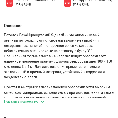
PDF, 0.73MB
PDF, 0.82MB
Описание
Потолок Cesal Французский S-дизайн - это алюминиевый
реечный потолок, получил свое название из-за профиля
декоративных панелей, поперечное сечение которых
действительно очень похоже на латинскую букву “S”.
Специальная форма замков на направляющих обеспечивает
надежное крепление панелей. Ширина реек составляет 100 и 150
мм, длина 3 и 4 м. Для изготовления применяется только
экологичный и прочный материал, устойчивый к коррозии и
воздействию влаги.
Простая и быстрая установка панелей обеспечивается высоким
качеством материалов, используемых при изготовлении, а также
точностью геометрических размеров декоративных панелей.
Показать полностью
Высококачественная окраска позволяет мыть панели любыми
неабразивными чистящими средствами, а защитная пленка
предохраняет их при транспортировке.