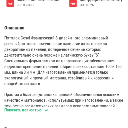
PDF, 0.73MB
PDF, 0.82MB
Описание
Потолок Cesal Французский S-дизайн - это алюминиевый
реечный потолок, получил свое название из-за профиля
декоративных панелей, поперечное сечение которых
действительно очень похоже на латинскую букву “S”.
Специальная форма замков на направляющих обеспечивает
надежное крепление панелей. Ширина реек составляет 100 и 150
мм, длина 3 и 4 м. Для изготовления применяется только
экологичный и прочный материал, устойчивый к коррозии и
воздействию влаги.
Простая и быстрая установка панелей обеспечивается высоким
качеством материалов, используемых при изготовлении, а также
точностью геометрических размеров декоративных панелей.
Показать полностью
Высококачественная окраска позволяет мыть панели любыми
неабразивными чистящими средствами, а защитная пленка
предохраняет их при транспортировке.