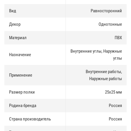
Преимущества углового профиля
:
Вид
Равносторонний
Скрывает дефекты;
Декор
Однотонные
Обеспечивает сохранность отделки;
Препятствует обрыванию обоев и истиранию лакокрасочных
материалов на краях проемов.
Материал
ПВХ
Монтаж
:
Внутренние углы, Наружные
Назначение
углы
Угол ПВХ может быть смонтирован на монтажный клей, жидкие
гвозди, герметик с использованием резинового молоточка,
усиливающего сцепление с материалом поверхности, а также на
Внутренние работы,
Применение
гвозди без шляпок.
Наружные работы
Размер полки
25х25 мм
Родина бренда
Россия
Страна производитель
Россия