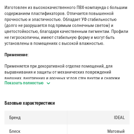
Изготовлен из высококачественного ПВХ-компаунда с большим
содержанием пластификаторов. Отличается повышенной
прочностью и эластичностью. Обладает УФ стабильностью
(долго не разрушается под прямым солнечным светом) и
цветостойкостью, благодаря качественным пигментам. Профили
не гигроскопичны, имеют стабильную форму и могут быть
установлены в помещениях с высокой влажностью.
Применение
:
Применяется при декоративной отделке помещений, для
выравнивания и защиты от механических повреждений
внешних, внутренних и арочных углов стен внутри и снаружи
Показать полностью
помещений. Защищают углы стен от истирания и скрывают
неровности. Легко поддаются влажной чистке.
Поверхность
:
Базовые характеристики
Многослойное двусторонее покрытие профилей придает им
Бренд
IDEAL
реалистичный вид, обеспечивает высокую износостойкость и
позволяет устанавливать их как на внешние, так и на внутренние
углы.
Блеск
Матовый