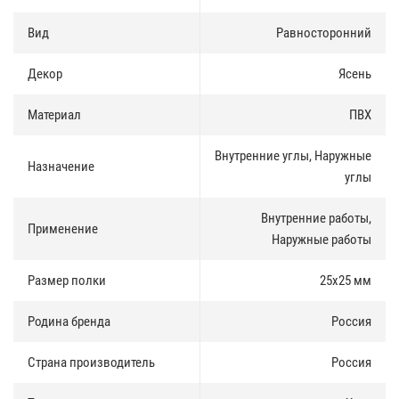
Преимущества углового профиля
:
Вид
Равносторонний
Скрывает дефекты;
Декор
Ясень
Обеспечивает сохранность отделки;
Препятствует обрыванию обоев и истиранию лакокрасочных
материалов на краях проемов.
Материал
ПВХ
Монтаж
:
Внутренние углы, Наружные
Назначение
углы
Угол ПВХ может быть смонтирован на монтажный клей, жидкие
гвозди, герметик с использованием резинового молоточка,
усиливающего сцепление с материалом поверхности, а также на
Внутренние работы,
Применение
гвозди без шляпок.
Наружные работы
Размер полки
25х25 мм
Родина бренда
Россия
Страна производитель
Россия