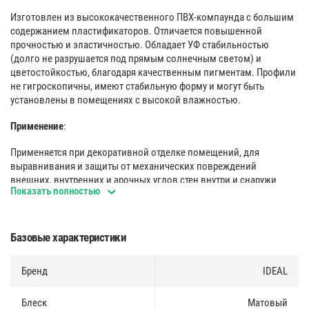
Изготовлен из высококачественного ПВХ-компаунда с большим
содержанием пластификаторов. Отличается повышенной
прочностью и эластичностью. Обладает УФ стабильностью
(долго не разрушается под прямым солнечным светом) и
цветостойкостью, благодаря качественным пигментам. Профили
не гигроскопичны, имеют стабильную форму и могут быть
установлены в помещениях с высокой влажностью.
Применение
:
Применяется при декоративной отделке помещений, для
выравнивания и защиты от механических повреждений
внешних, внутренних и арочных углов стен внутри и снаружи
Показать полностью
помещений. Защищают углы стен от истирания и скрывают
неровности. Легко поддаются влажной чистке.
Поверхность
:
Базовые характеристики
Многослойное двусторонее покрытие профилей придает им
Бренд
IDEAL
реалистичный вид, обеспечивает высокую износостойкость и
позволяет устанавливать их как на внешние, так и на внутренние
углы.
Блеск
Матовый