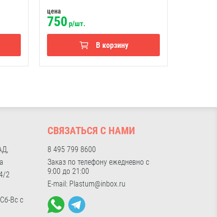
цена
цена
750
1500
р/шт.
р
В корзину
И
СВЯЗАТЬСЯ С НАМИ
АД,
8 495 799 8600
а
Заказ по телефону ежедневно с
9:00 до 21:00
4/2
E-mail: Plastum@inbox.ru
 Сб-Вс с