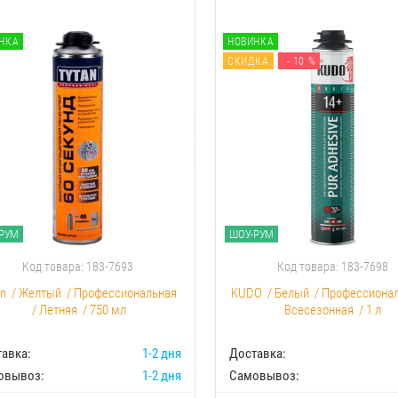
НКА
НОВИНКА
СКИДКА
- 10 %
РУМ
ШОУ-РУМ
Код товара: 183-7693
Код товара: 183-7698
an
/
Желтый
/
Профессиональная
KUDO
/
Белый
/
Профессиона
/
Летняя
/
750 мл
Всесезонная
/
1 л
авка:
1-2 дня
Доставка:
овывоз:
1-2 дня
Самовывоз: