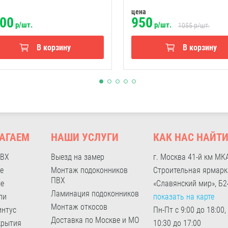
цена
00
950
р/шт.
р/шт.
1055
р/шт.
В корзину
В корзину
АГАЕМ
НАШИ УСЛУГИ
КАК НАС НАЙТ
ПВХ
Выезд на замер
г. Москва 41-й км МК
е
Монтаж подоконников
Строительная ярмарк
ПВХ
ые
«Славянский мир», Б2
Ламинация подоконников
ли
показать на карте
Монтаж откосов
интус
Пн-Пт с 9:00 до 18:00,
Доставка по Москве и МО
крытия
10:30 до 17:00