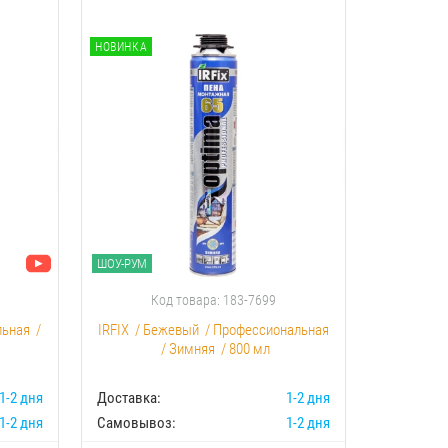
НОВИНКА
НОВИНКА
ШОУ-РУМ
ШОУ-РУМ
Код товара: 183-7699
К
льная
/
IRFIX
/
Бежевый
/
Профессиональная
Akfix
/
С
/
Зимняя
/
800 мл
1-2 дня
Доставка:
1-2 дня
Доставка:
1-2 дня
Самовывоз:
1-2 дня
Самовыво