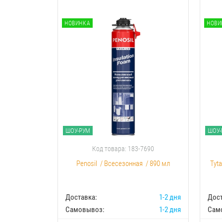
НОВИНКА
НОВИ
ШОУ-РУМ
ШОУ-
Код товара: 183-7690
Penosil
/
Всесезонная
/
890 мл
Tyt
Доставка:
1-2 дня
Дост
Самовывоз:
1-2 дня
Сам