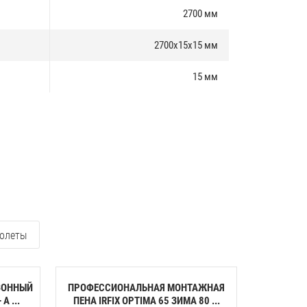
2700 мм
2700х15х15 мм
15 мм
олеты
ЗОННЫЙ
ПРОФЕССИОНАЛЬНАЯ МОНТАЖНАЯ
КЛЕЙ-ПЕН
A ...
ПЕНА IRFIX OPTIMA 65 ЗИМА 80 ...
ПЕНОП