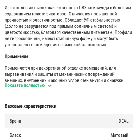
Изготовлен из высококачественного ПВХ-компаунда с большим
содержанием пластификаторов. Отличается повышенной
прочностью и эластичностью. Обладает УФ стабильностью
(долго не разрушается под прямым солнечным светом) и
цветостойкостью, благодаря качественным пигментам. Профили
не гигроскопичны, имеют стабильную форму и могут быть
установлены в помещениях с высокой влажностью.
Применение
:
Применяется при декоративной отделке помещений, для
выравнивания и защиты от механических повреждений
внешних, внутренних и арочных углов стен внутри и снаружи
Показать полностью
помещений. Защищают углы стен от истирания и скрывают
неровности. Легко поддаются влажной чистке.
Поверхность
:
Базовые характеристики
Многослойное двусторонее покрытие профилей придает им
Бренд
IDEAL
реалистичный вид, обеспечивает высокую износостойкость и
позволяет устанавливать их как на внешние, так и на внутренние
углы.
Блеск
Матовый