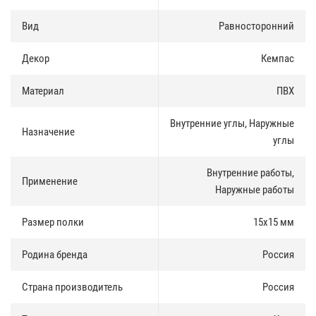
Преимущества углового профиля
:
Вид
Равносторонний
Скрывает дефекты;
Декор
Кемпас
Обеспечивает сохранность отделки;
Препятствует обрыванию обоев и истиранию лакокрасочных
материалов на краях проемов.
Материал
ПВХ
Монтаж
:
Внутренние углы, Наружные
Назначение
углы
Угол ПВХ может быть смонтирован на монтажный клей, жидкие
гвозди, герметик с использованием резинового молоточка,
усиливающего сцепление с материалом поверхности, а также на
Внутренние работы,
Применение
гвозди без шляпок.
Наружные работы
Размер полки
15х15 мм
Родина бренда
Россия
Страна производитель
Россия