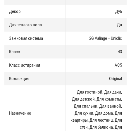
Основной полиуретановый защитный слой 0,5 мм, что
соответствует 43 классу износостойкости. Позволяет укладывать
Декор
Дуб
NATURA в помещениях с высокой проходимостью, а также
обеспечивает эффект самовосстановления поверхности после
Для теплого пола
Да
нажатия.
Синхронная поверхность
:
Замковая система
2G Valinge + Uniclic
Благодаря слою с декоративной пленкой и специальной технике
Класс
43
эмбоссирования, NATURA внешне практически идентична паркету
из настоящего дерева.
Класс истирания
AC5
Материал
:
Коллекция
Original
Каменно-полимерный композит (SPC) высокой прочности.
Порошок известняка (50%) и ПВХ гранулы (50%)
Для гостиной, Для дачи,
Теплый пол
:
Для детской, Для комнаты,
Для спальни, Для ванной,
Благодаря высокой стабильности при перепадах температуры,
Назначение
Для кухни, Для дома, Для
NATURA может быть уложена в помещениях с системами тёплого
квартиры, Для лестниц, Для
пола (за исключением инфракрасных систем подогрева)
стен, Для балкона, Для