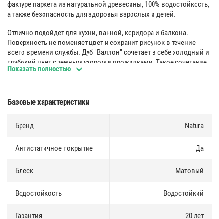
фактуре паркета из натуральной древесины, 100% водостойкость,
а также безопасность для здоровья взрослых и детей.
Отлично подойдет для кухни, ванной, коридора и балкона.
Поверхность не поменяет цвет и сохранит рисунок в течение
всего времени службы. Дуб "Валлон" сочетает в себе холодный и
глубокий цвет с темным узором и прожилками. Такое сочетание
Показать полностью
отлично подойдет для теплого и холодного оформления
помещения.
Полиуретановый защитный слой обеспечивает высокую
Базовые характеристики
износостойкость, ударопрочность и восстановление доски
после механических воздействий.
Бренд
Natura
Водостойкость 100%
:
Антистатичное покрытие
Да
Позволяет использовать наш продукт в помещениях с
повышенной влажностью - ванных комнатах, кухнях, лоджиях.
Блеск
Матовый
Кроме того NATURA устойчива к воздействию природных
красителей и ультрафиолетовых лучей.
Водостойкость
Водостойкий
43 класс
:
Гарантия
20 лет