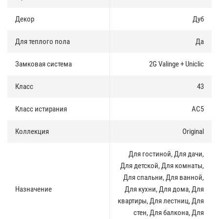
обеспечивает эффект самовосстановления поверхности после
нажатия.
Декор
Дуб
Синхронная поверхность
:
Для теплого пола
Да
Благодаря слою с декоративной пленкой и специальной технике
эмбоссирования, NATURA внешне практически идентична паркету
Замковая система
2G Valinge + Uniclic
из настоящего дерева.
Класс
43
Материал
:
Каменно-полимерный композит (SPC) высокой прочности.
Класс истирания
AC5
Порошок известняка (50%) и ПВХ гранулы (50%)
Коллекция
Original
Теплый пол
:
Для гостиной, Для дачи,
Благодаря высокой стабильности при перепадах температуры,
NATURA может быть уложена в помещениях с системами тёплого
Для детской, Для комнаты,
пола (за исключением инфракрасных систем подогрева)
Для спальни, Для ванной,
Назначение
Для кухни, Для дома, Для
Экологичность
:
квартиры, Для лестниц, Для
Производится на основе природного сырья, не имеет ярко
стен, Для балкона, Для