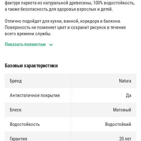
фактуре паркета из натуральной древесины, 100% водостойкость,
а также безопасность для здоровья взрослых и детей.
Отлично подойдет для кухни, ванной, коридора и балкона.
Поверхность не поменяет цвет и сохранит рисунок в течение
всего времени службы.
Показать полностью
Полиуретановый защитный слой обеспечивает высокую
износостойкость, ударопрочность и восстановление доски
после механических воздействий.
Базовые характеристики
Водостойкость 100%
:
Бренд
Natura
Позволяет использовать наш продукт в помещениях с
повышенной влажностью - ванных комнатах, кухнях, лоджиях.
Кроме того NATURA устойчива к воздействию природных
Антистатичное покрытие
Да
красителей и ультрафиолетовых лучей.
Блеск
Матовый
43 класс
:
Водостойкость
Водостойкий
Основной полиуретановый защитный слой 0,5 мм, что
соответствует 43 классу износостойкости. Позволяет укладывать
NATURA в помещениях с высокой проходимостью, а также
Гарантия
20 лет