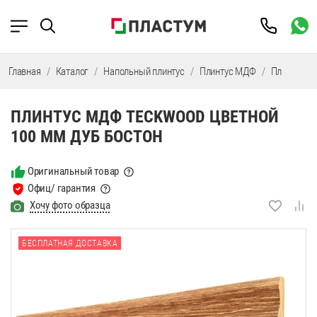
Главная
Каталог
Напольный плинтус
Плинтус МДФ
Плинтус М
ПЛИНТУС МДФ TECKWOOD ЦВЕТНОЙ
100 ММ ДУБ БОСТОН
Оригинальный товар
Офиц/ гарантия
Хочу фото образца
БЕСПЛАТНАЯ ДОСТАВКА