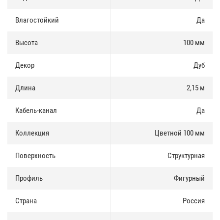
Доставка и оплата
:
Влагостойкий
Да
Плинтус МДФ Teckwood Цветной 100 мм есть в наличии,
продается как оптом так и в розницу. Купить плинтус можно за
Высота
100 мм
наличные и по безналичному расчету.
Декор
Дуб
Доставка по Москве и Московской области осуществлятся
ежедневно. Доставка в регионы России осуществляется через
транспортные компании.
Длина
2,15 м
Кабель-канал
Да
Коллекция
Цветной 100 мм
Поверхность
Структурная
Профиль
Фигурный
Страна
Россия