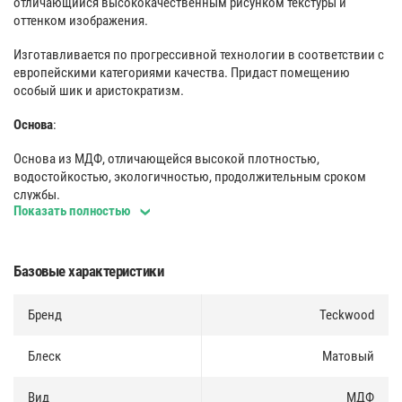
отличающийся высококачественным рисунком текстуры и
оттенком изображения.
Изготавливается по прогрессивной технологии в соответствии с
европейскими категориями качества. Придаст помещению
особый шик и аристократизм.
Основа
:
Основа из МДФ, отличающейся высокой плотностью,
водостойкостью, экологичностью, продолжительным сроком
службы.
Показать полностью
Покрытие
:
Декоративное покрытие с цифровой печатью. Отличается
Базовые характеристики
высокой прочностью и химической стойкостью.
Монтаж
Бренд
:
Teckwood
Несколько вариантов монтажа (на клей и жидкие гвозди либо
Блеск
Матовый
специальные клипсы, используемые для быстрого, надежного, а
также многократного крепления).
Вид
МДФ