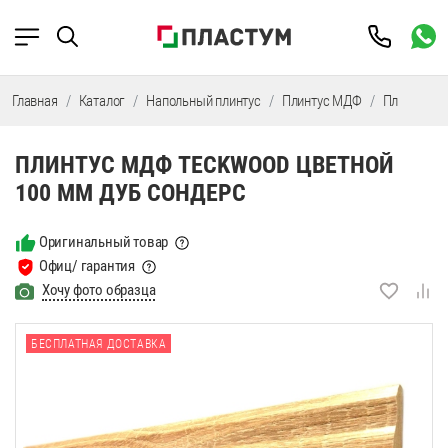
Главная
Каталог
Напольный плинтус
Плинтус МДФ
Плинтус М
ПЛИНТУС МДФ TECKWOOD ЦВЕТНОЙ
100 ММ ДУБ СОНДЕРС
Оригинальный товар
Офиц/ гарантия
Хочу фото образца
БЕСПЛАТНАЯ ДОСТАВКА