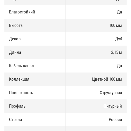
Доставка и оплата
:
Влагостойкий
Да
Плинтус МДФ Teckwood Цветной 100 мм есть в наличии,
продается как оптом так и в розницу. Купить плинтус можно за
Высота
100 мм
наличные и по безналичному расчету.
Декор
Дуб
Доставка по Москве и Московской области осуществлятся
ежедневно. Доставка в регионы России осуществляется через
транспортные компании.
Длина
2,15 м
Кабель-канал
Да
Коллекция
Цветной 100 мм
Поверхность
Структурная
Профиль
Фигурный
Страна
Россия