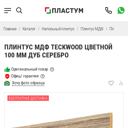
Главная
Каталог
Напольный плинтус
Плинтус МДФ
Плинтус М
ПЛИНТУС МДФ TECKWOOD ЦВЕТНОЙ
100 ММ ДУБ СЕРЕБРО
Оригинальный товар
Офиц/ гарантия
Хочу фото образца
БЕСПЛАТНАЯ ДОСТАВКА