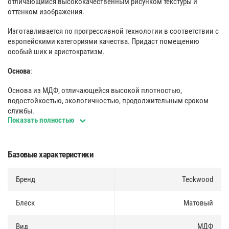
отличающийся высококачественным рисунком текстуры и
оттенком изображения.
Изготавливается по прогрессивной технологии в соответствии с
европейскими категориями качества. Придаст помещению
особый шик и аристократизм.
Основа
:
Основа из МДФ, отличающейся высокой плотностью,
водостойкостью, экологичностью, продолжительным сроком
службы.
Показать полностью
Покрытие
:
Декоративное покрытие с цифровой печатью. Отличается
Базовые характеристики
высокой прочностью и химической стойкостью.
Монтаж
Бренд
:
Teckwood
Несколько вариантов монтажа (на клей и жидкие гвозди либо
Блеск
Матовый
специальные клипсы, используемые для быстрого, надежного, а
также многократного крепления).
Вид
МДФ