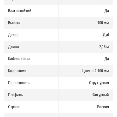
Доставка и оплата
:
Влагостойкий
Да
Плинтус МДФ Teckwood Цветной 100 мм есть в наличии,
продается как оптом так и в розницу. Купить плинтус можно за
Высота
100 мм
наличные и по безналичному расчету.
Декор
Дуб
Доставка по Москве и Московской области осуществлятся
ежедневно. Доставка в регионы России осуществляется через
транспортные компании.
Длина
2,15 м
Кабель-канал
Да
Коллекция
Цветной 100 мм
Поверхность
Структурная
Профиль
Фигурный
Страна
Россия