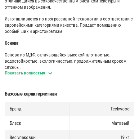
отличающийся высококачественным рисунком текстуры и
оттенком изображения.
Изготавливается по прогрессивной технологии в соответствии с
европейскими категориями качества. Придаст помещению
особый шик и аристократизм.
Основа
:
Основа из МДФ, отличающейся высокой плотностью,
водостойкостью, экологичностью, продолжительным сроком
службы.
Показать полностью
Покрытие
:
Декоративное покрытие с цифровой печатью. Отличается
Базовые характеристики
высокой прочностью и химической стойкостью.
Монтаж
Бренд
:
Teckwood
Несколько вариантов монтажа (на клей и жидкие гвозди либо
Блеск
Матовый
специальные клипсы, используемые для быстрого, надежного, а
также многократного крепления).
Вес упаковки
19 кг