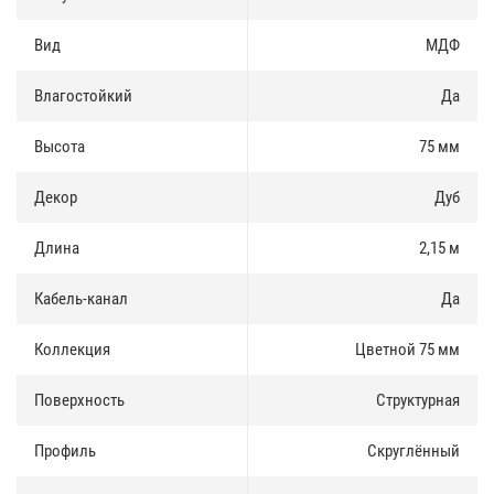
Доставка и оплата
:
Вид
МДФ
Плинтус МДФ Teckwood Цветной 75 мм есть в наличии, продается
как оптом так и в розницу. Купить плинтус можно за наличные и
Влагостойкий
Да
по безналичному расчету.
Высота
75 мм
Доставка по Москве и Московской области осуществлятся
ежедневно. Доставка в регионы России осуществляется через
транспортные компании.
Декор
Дуб
Длина
2,15 м
Кабель-канал
Да
Коллекция
Цветной 75 мм
Поверхность
Структурная
Профиль
Скруглённый