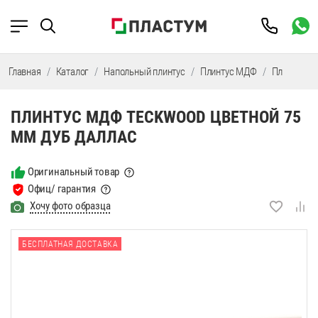
Главная
Каталог
Напольный плинтус
Плинтус МДФ
Плинтус М
ПЛИНТУС МДФ TECKWOOD ЦВЕТНОЙ 75
ММ ДУБ ДАЛЛАС
Оригинальный товар
Офиц/ гарантия
Хочу фото образца
БЕСПЛАТНАЯ ДОСТАВКА