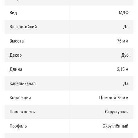
Доставка и оплата
:
Вид
МДФ
Плинтус МДФ Teckwood Цветной 75 мм есть в наличии, продается
как оптом так и в розницу. Купить плинтус можно за наличные и
Влагостойкий
Да
по безналичному расчету.
Высота
75 мм
Доставка по Москве и Московской области осуществлятся
ежедневно. Доставка в регионы России осуществляется через
транспортные компании.
Декор
Дуб
Длина
2,15 м
Кабель-канал
Да
Коллекция
Цветной 75 мм
Поверхность
Структурная
Профиль
Скруглённый