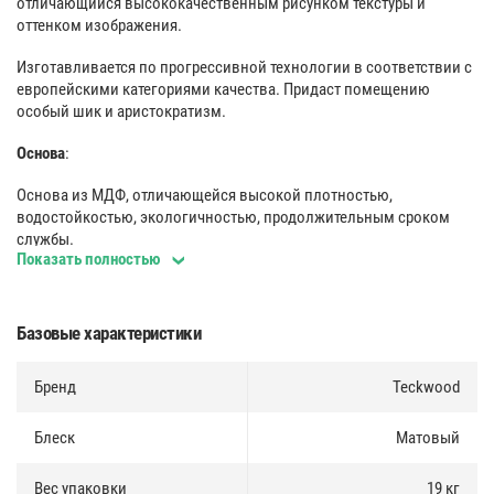
отличающийся высококачественным рисунком текстуры и
оттенком изображения.
Изготавливается по прогрессивной технологии в соответствии с
европейскими категориями качества. Придаст помещению
особый шик и аристократизм.
Основа
:
Основа из МДФ, отличающейся высокой плотностью,
водостойкостью, экологичностью, продолжительным сроком
службы.
Показать полностью
Покрытие
:
Декоративное покрытие с цифровой печатью. Отличается
Базовые характеристики
высокой прочностью и химической стойкостью.
Монтаж
Бренд
:
Teckwood
Несколько вариантов монтажа (на клей и жидкие гвозди либо
Блеск
Матовый
специальные клипсы, используемые для быстрого, надежного, а
также многократного крепления).
Вес упаковки
19 кг