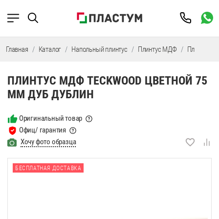
Главная
Каталог
Напольный плинтус
Плинтус МДФ
Плинтус М
ПЛИНТУС МДФ TECKWOOD ЦВЕТНОЙ 75
ММ ДУБ ДУБЛИН
Оригинальный товар
Офиц/ гарантия
Хочу фото образца
БЕСПЛАТНАЯ ДОСТАВКА