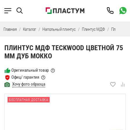
Главная
Каталог
Напольный плинтус
Плинтус МДФ
Плинтус М
ПЛИНТУС МДФ TECKWOOD ЦВЕТНОЙ 75
ММ ДУБ МОККО
Оригинальный товар
Офиц/ гарантия
Хочу фото образца
БЕСПЛАТНАЯ ДОСТАВКА