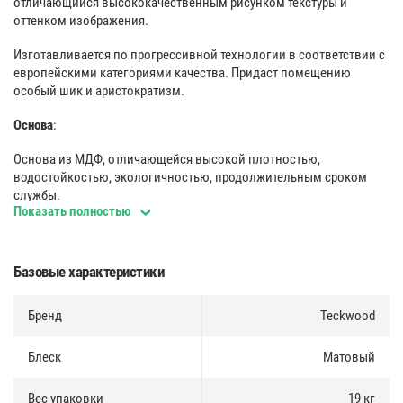
отличающийся высококачественным рисунком текстуры и
оттенком изображения.
Изготавливается по прогрессивной технологии в соответствии с
европейскими категориями качества. Придаст помещению
особый шик и аристократизм.
Основа
:
Основа из МДФ, отличающейся высокой плотностью,
водостойкостью, экологичностью, продолжительным сроком
службы.
Показать полностью
Покрытие
:
Декоративное покрытие с цифровой печатью. Отличается
Базовые характеристики
высокой прочностью и химической стойкостью.
Монтаж
Бренд
:
Teckwood
Несколько вариантов монтажа (на клей и жидкие гвозди либо
Блеск
Матовый
специальные клипсы, используемые для быстрого, надежного, а
также многократного крепления).
Вес упаковки
19 кг