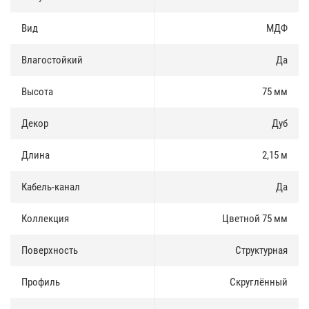
Доставка и оплата
:
Вид
МДФ
Плинтус МДФ Teckwood Цветной 75 мм есть в наличии, продается
как оптом так и в розницу. Купить плинтус можно за наличные и
Влагостойкий
Да
по безналичному расчету.
Высота
75 мм
Доставка по Москве и Московской области осуществлятся
ежедневно. Доставка в регионы России осуществляется через
транспортные компании.
Декор
Дуб
Длина
2,15 м
Кабель-канал
Да
Коллекция
Цветной 75 мм
Поверхность
Структурная
Профиль
Скруглённый