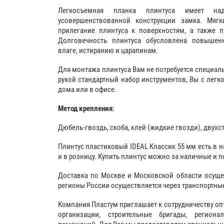
Легкосъемная планка плинтуса имеет на
усовершенствованной конструкции замка. Мягк
прилегание плинтуса к поверхностям, а также 
Долговечность плинтуса обусловлена повышен
влаге, истиранию и царапинам.
Для монтажа плинтуса Вам не потребуется специал
рукой стандартный набор инструментов, Вы с легко
дома или в офисе.
Метод крепления
:
Дюбель-гвоздь, скоба,
клей (жидкие гвозди)
, двухс
Плинтус пластиковый IDEAL Классик 55 мм есть в н
и в розницу. Купить плинтус можно за наличные и п
Доставка по Москве и Московской области осуще
регионы России осуществляется через транспортны
Компания Пластум приглашает к сотрудничеству оп
организации, строительные бригады, регион