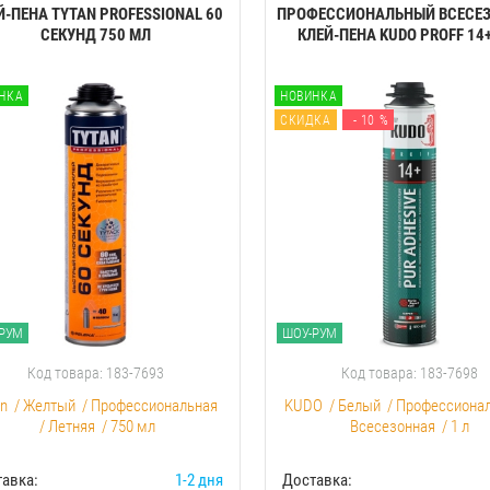
Й-ПЕНА TYTAN PROFESSIONAL 60
ПРОФЕССИОНАЛЬНЫЙ ВСЕСЕ
CЕКУНД 750 МЛ
КЛЕЙ-ПЕНА KUDO PROFF 14+ 
НКА
НОВИНКА
СКИДКА
- 10 %
РУМ
ШОУ-РУМ
Код товара: 183-7693
Код товара: 183-7698
an
/
Желтый
/
Профессиональная
KUDO
/
Белый
/
Профессиона
/
Летняя
/
750 мл
Всесезонная
/
1 л
авка:
1-2 дня
Доставка: