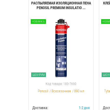
РАСПЫЛЯЕМАЯ ИЗОЛЯЦИОННАЯ ПЕНА
КЛЕ
PENOSIL PREMIUM INSULATIO ...
НОВИНКА
НОВИ
ШОУ-РУМ
ШОУ-
Код товара: 183-7690
Penosil
/
Всесезонная
/
890 мл
Tyt
Доставка:
1-2 дня
Дост