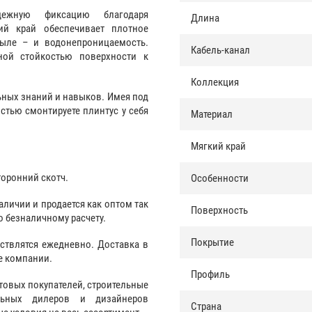
дежную фиксацию благодаря
Длина
ий край обеспечивает плотное
пыле – и водонепроницаемость.
Кабель-канал
ной стойкостью поверхности к
Коллекция
ьных знаний и навыков. Имея под
стью смонтируете плинтус у себя
Материал
Мягкий край
торонний скотч.
Особенности
аличии и продается как оптом так
Поверхность
о безналичному расчету.
Покрытие
ствлятся ежедневно. Доставка в
е компании.
Профиль
товых покупателей, строительные
альных дилеров и дизайнеров
Страна