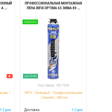
ЗОННЫЙ
ПРОФЕССИОНАЛЬНАЯ МОНТАЖНАЯ
КЛЕЙ-ПЕН
A ...
ПЕНА IRFIX OPTIMA 65 ЗИМА 80 ...
ПЕНОП
НОВИНКА
НОВИНКА
ШОУ-РУМ
ШОУ-РУМ
Код товара: 183-7699
К
льная
/
IRFIX
/
Бежевый
/
Профессиональная
Akfix
/
С
/
Зимняя
/
800 мл
1-2 дня
Доставка:
1-2 дня
Доставка: