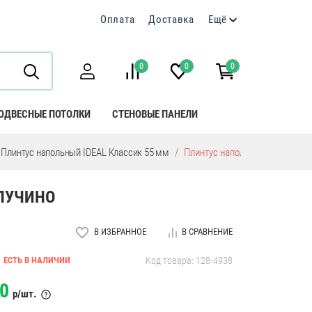
Оплата
Доставка
Ещё
0
0
0
ОДВЕСНЫЕ ПОТОЛКИ
СТЕНОВЫЕ ПАНЕЛИ
Плинтус напольный IDEAL Классик 55 мм
Плинтус напольный пластиков
АПУЧИНО
В ИЗБРАННОЕ
В СРАВНЕНИЕ
ЕСТЬ В НАЛИЧИИ
Код товара: 128-4938
0
р/шт.