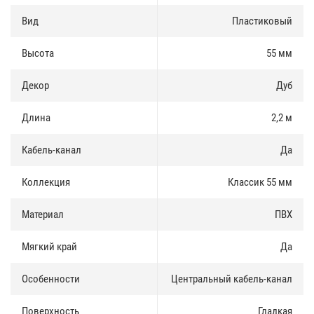
продается как оптом так и в розницу. Купить плинтус можно за
наличные и по безналичному расчету.
Вид
Пластиковый
Доставка по Москве и Московской области осуществлятся
Высота
55 мм
ежедневно. Доставка в регионы России осуществляется через
транспортные компании.
Декор
Дуб
Компания Пластум приглашает к сотрудничеству оптовых
покупателей, строительные организации, строительные бригады,
Длина
2,2 м
региональных дилеров и дизайнеров помещений. Для Вас мы
предоставляем специальные условия на весь ассортимент.
Кабель-канал
Да
Коллекция
Классик 55 мм
Материал
ПВХ
Мягкий край
Да
Особенности
Центральный кабель-канал
Поверхность
Гладкая