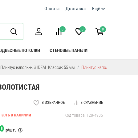
Оплата
Доставка
Ещё
0
0
0
ОДВЕСНЫЕ ПОТОЛКИ
СТЕНОВЫЕ ПАНЕЛИ
Плинтус напольный IDEAL Классик 55 мм
Плинтус напольный пластиков
ЗОЛОТИСТАЯ
В ИЗБРАННОЕ
В СРАВНЕНИЕ
ЕСТЬ В НАЛИЧИИ
Код товара: 128-4935
0
р/шт.