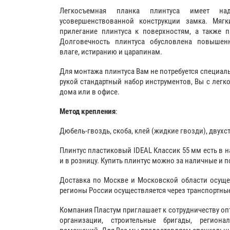
Легкосъемная планка плинтуса имеет на
усовершенствованной конструкции замка. Мягк
прилегание плинтуса к поверхностям, а также 
Долговечность плинтуса обусловлена повышен
влаге, истиранию и царапинам.
Для монтажа плинтуса Вам не потребуется специал
рукой стандартный набор инструментов, Вы с легко
дома или в офисе.
Метод крепления
:
Дюбель-гвоздь, скоба,
клей (жидкие гвозди)
, двухс
Плинтус пластиковый IDEAL Классик 55 мм есть в н
и в розницу. Купить плинтус можно за наличные и п
Доставка по Москве и Московской области осуще
регионы России осуществляется через транспортны
Компания Пластум приглашает к сотрудничеству оп
организации, строительные бригады, регион