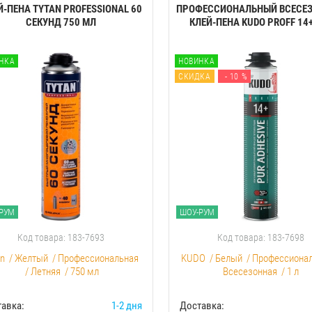
Й-ПЕНА TYTAN PROFESSIONAL 60
ПРОФЕССИОНАЛЬНЫЙ ВСЕСЕ
CЕКУНД 750 МЛ
КЛЕЙ-ПЕНА KUDO PROFF 14+ 
НКА
НОВИНКА
СКИДКА
- 10 %
РУМ
ШОУ-РУМ
Код товара: 183-7693
Код товара: 183-7698
an
/
Желтый
/
Профессиональная
KUDO
/
Белый
/
Профессиона
/
Летняя
/
750 мл
Всесезонная
/
1 л
авка:
1-2 дня
Доставка: