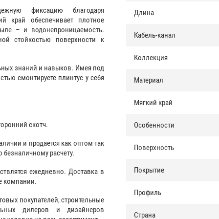
дежную фиксацию благодаря
Длина
ий край обеспечивает плотное
пыле – и водонепроницаемость.
Кабель-канал
ной стойкостью поверхности к
Коллекция
ьных знаний и навыков. Имея под
стью смонтируете плинтус у себя
Материал
Мягкий край
торонний скотч.
Особенности
аличии и продается как оптом так
Поверхность
о безналичному расчету.
Покрытие
ствлятся ежедневно. Доставка в
е компании.
Профиль
товых покупателей, строительные
альных дилеров и дизайнеров
Страна