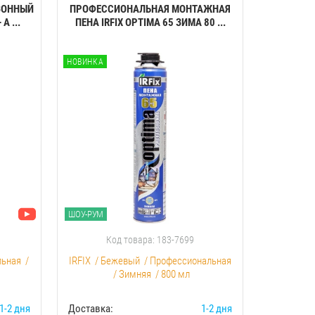
ЗОННЫЙ
ПРОФЕССИОНАЛЬНАЯ МОНТАЖНАЯ
КЛЕЙ-ПЕН
A ...
ПЕНА IRFIX OPTIMA 65 ЗИМА 80 ...
ПЕНОП
НОВИНКА
НОВИНКА
ШОУ-РУМ
ШОУ-РУМ
Код товара: 183-7699
К
льная
/
IRFIX
/
Бежевый
/
Профессиональная
Akfix
/
С
/
Зимняя
/
800 мл
1-2 дня
Доставка:
1-2 дня
Доставка: