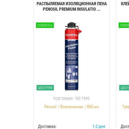
РАСПЫЛЯЕМАЯ ИЗОЛЯЦИОННАЯ ПЕНА
КЛЕ
PENOSIL PREMIUM INSULATIO ...
НОВИНКА
НОВИ
ШОУ-РУМ
ШОУ-
Код товара: 183-7690
Penosil
/
Всесезонная
/
890 мл
Tyt
Доставка:
1-2 дня
Дост