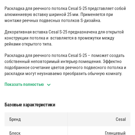
Раскладка для реечного потолка Cesal S-25 представляет собой
алюминиевую вставку шириной 25 мм. Применяется при
монтаже реечных подвесных потолков S-дизайна.
Декоративная вставка Cesal S-25 предназначена для открытой
конструкции потолка и вставляется в промежутки между
рейками открытого типа.
Раскладка для реечного потолка Cesal S-25 – поможет создать
собственный неповторимый интерьер помещения. Эффектно
подобранное сочетание цветов реечного подвесного потолка и
раскладки могут неузнаваемо преобразить обычную комнату.
Показать полностью
Для изготовления применяется только экологичный и прочный
материал, устойчивый к коррозии и воздействию влаги.
Простая и быстрая установка обеспечивается высоким качеством
Базовые характеристики
материалов, используемых при изготовлении, а также точностью
геометрических размеров декоративных вставок.
Бренд
Cesal
Высококачественная окраска и ламинация позволяет мыть
панели любыми неабразивными чистящими средствами, а
защитная пленка предохраняет их при транспортировке.
Блеск
Глянцевый