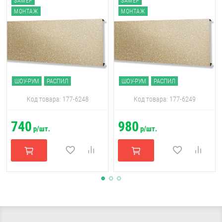
ЗАМЕР
ЗАМЕР
МОНТАЖ
МОНТАЖ
ШОУ-РУМ
РАСПИЛ
ШОУ-РУМ
РАСПИЛ
Код товара: 177-6248
Код товара: 177-6249
740
980
р/шт.
р/шт.