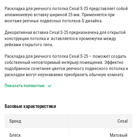
Раскладка для реечного потолка Cesal S-25 представляет собой
алюминиевую вставку шириной 25 мм. Применяется при
монтаже реечных подвесных потолков S-дизайна.
Декоративная вставка Cesal S-25 предназначена для открытой
конструкции потолка и вставляется в промежутки между
рейками открытого типа.
Раскладка для реечного потолка Cesal S-25 – поможет создать
собственный неповторимый интерьер помещения. Эффектно
подобранное сочетание цветов реечного подвесного потолка и
раскладки могут неузнаваемо преобразить обычную комнату.
Показать полностью
Для изготовления применяется только экологичный и прочный
материал, устойчивый к коррозии и воздействию влаги.
Простая и быстрая установка обеспечивается высоким качеством
Базовые характеристики
материалов, используемых при изготовлении, а также точностью
геометрических размеров декоративных вставок.
Бренд
Cesal
Высококачественная окраска и ламинация позволяет мыть
панели любыми неабразивными чистящими средствами, а
защитная пленка предохраняет их при транспортировке.
Блеск
Матовый