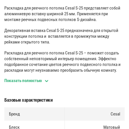
Раскладка для реечного потолка Cesal S-25 представляет собой
алюминиевую вставку шириной 25 мм. Применяется при
монтаже реечных подвесных потолков S-дизайна.
Декоративная вставка Cesal S-25 предназначена для открытой
конструкции потолка и вставляется в промежутки между
рейками открытого типа.
Раскладка для реечного потолка Cesal S-25 – поможет создать
собственный неповторимый интерьер помещения. Эффектно
подобранное сочетание цветов реечного подвесного потолка и
раскладки могут неузнаваемо преобразить обычную комнату.
Показать полностью
Для изготовления применяется только экологичный и прочный
материал, устойчивый к коррозии и воздействию влаги.
Простая и быстрая установка обеспечивается высоким качеством
Базовые характеристики
материалов, используемых при изготовлении, а также точностью
геометрических размеров декоративных вставок.
Бренд
Cesal
Высококачественная окраска и ламинация позволяет мыть
панели любыми неабразивными чистящими средствами, а
защитная пленка предохраняет их при транспортировке.
Блеск
Матовый