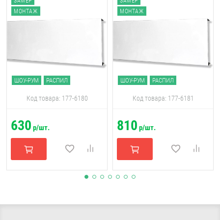
ЗАМЕР
ЗАМЕР
МОНТАЖ
МОНТАЖ
ШОУ-РУМ
РАСПИЛ
ШОУ-РУМ
РАСПИЛ
Код товара: 177-6180
Код товара: 177-6181
630
810
р/шт.
р/шт.