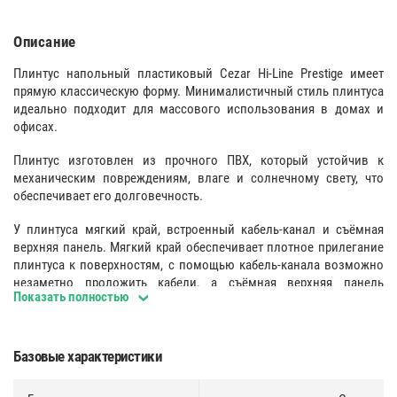
Описание
Плинтус напольный пластиковый Cezar Hi-Line Prestige имеет
прямую классическую форму. Минималистичный стиль плинтуса
идеально подходит для массового использования в домах и
офисах.
Плинтус изготовлен из прочного ПВХ, который устойчив к
механическим повреждениям, влаге и солнечному свету, что
обеспечивает его долговечность.
У плинтуса мягкий край, встроенный кабель-канал и съёмная
верхняя панель. Мягкий край обеспечивает плотное прилегание
плинтуса к поверхностям, с помощью кабель-канала возможно
незаметно проложить кабели, а съёмная верхняя панель
Показать полностью
плинтуса обеспечивает удобство монтажа.
Поверхность
:
Базовые характеристики
Однородная гладкая структура лицевой части.