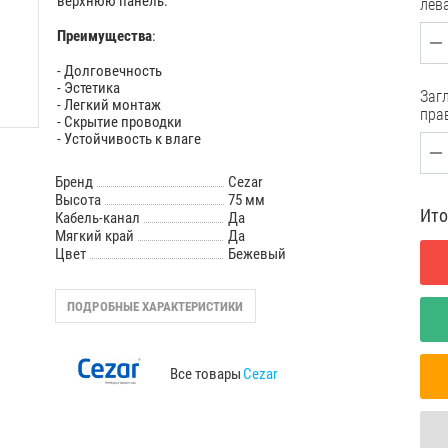
верхнюю панель.
лев
Преимущества
:
- Долговечность
- Эстетика
Загл
- Легкий монтаж
пра
- Скрытие проводки
- Устойчивость к влаге
Бренд
Cezar
Высота
75 мм
Ито
Кабель-канал
Да
Мягкий край
Да
Цвет
Бежевый
ПОДРОБНЫЕ ХАРАКТЕРИСТИКИ
Все товары
Cezar