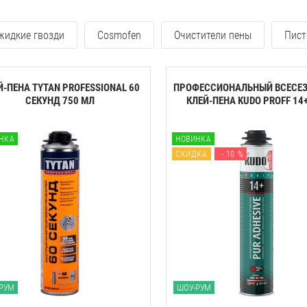
 жидкие гвозди
Cosmofen
Очистители пены
Пист
Й-ПЕНА TYTAN PROFESSIONAL 60
ПРОФЕССИОНАЛЬНЫЙ ВСЕСЕ
CЕКУНД 750 МЛ
КЛЕЙ-ПЕНА KUDO PROFF 14+ 
НКА
НОВИНКА
СКИДКА
- 10 %
РУМ
ШОУ-РУМ