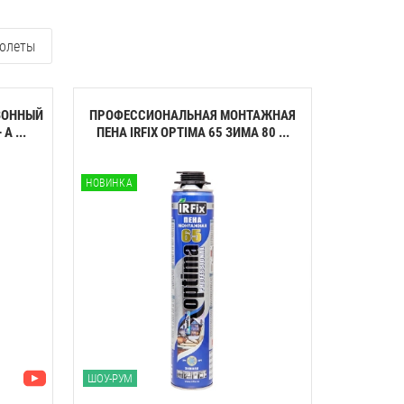
олеты
ЗОННЫЙ
ПРОФЕССИОНАЛЬНАЯ МОНТАЖНАЯ
КЛЕЙ-ПЕН
A ...
ПЕНА IRFIX OPTIMA 65 ЗИМА 80 ...
ПЕНОП
НОВИНКА
НОВИНКА
ШОУ-РУМ
ШОУ-РУМ