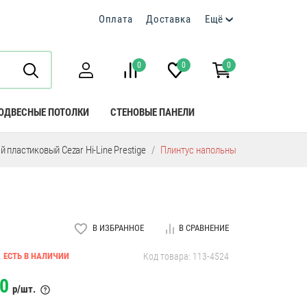
Оплата
Доставка
Ещё
0
0
0
ОДВЕСНЫЕ ПОТОЛКИ
СТЕНОВЫЕ ПАНЕЛИ
 пластиковый Cezar Hi-Line Prestige
Плинтус напольный пластиковый Cez
В ИЗБРАННОЕ
В СРАВНЕНИЕ
ЕСТЬ В НАЛИЧИИ
Код товара: 113-4524
0
р/шт.