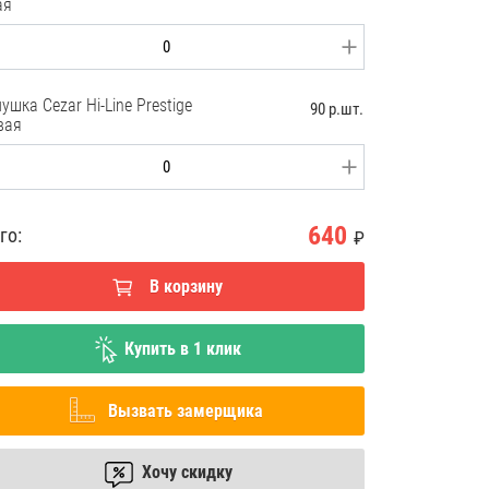
ая
ушка Cezar Hi-Line Prestige
90 р.шт.
вая
640
го:
₽
В корзину
Купить в 1 клик
Вызвать замерщика
Хочу скидку