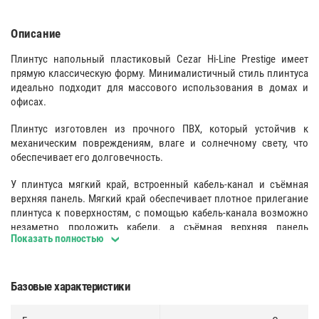
Описание
Плинтус напольный пластиковый Cezar Hi-Line Prestige имеет
прямую классическую форму. Минималистичный стиль плинтуса
идеально подходит для массового использования в домах и
офисах.
Плинтус изготовлен из прочного ПВХ, который устойчив к
механическим повреждениям, влаге и солнечному свету, что
обеспечивает его долговечность.
У плинтуса мягкий край, встроенный кабель-канал и съёмная
верхняя панель. Мягкий край обеспечивает плотное прилегание
плинтуса к поверхностям, с помощью кабель-канала возможно
незаметно проложить кабели, а съёмная верхняя панель
Показать полностью
плинтуса обеспечивает удобство монтажа.
Поверхность
:
Базовые характеристики
Однородная гладкая структура лицевой части.