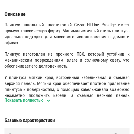
Описание
Плинтус напольный пластиковый Cezar Hi-Line Prestige имеет
прямую классическую форму. Минималистичный стиль плинтуса
идеально подходит для массового использования в домах и
офисах.
Плинтус изготовлен из прочного ПВХ, который устойчив к
механическим повреждениям, влаге и солнечному свету, что
обеспечивает его долговечность.
У плинтуса мягкий край, встроенный кабель-канал и съёмная
верхняя панель. Мягкий край обеспечивает плотное прилегание
плинтуса к поверхностям, с помощью кабель-канала возможно
незаметно проложить кабели, а съёмная верхняя панель
Показать полностью
плинтуса обеспечивает удобство монтажа.
Поверхность
:
Базовые характеристики
Однородная гладкая структура лицевой части.